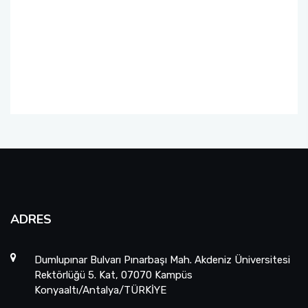
Üniversite-Kamu-Sanayi İş Birliği Projesi
(ÜKSİP)
Lisans Öğrencisi Bilimsel Araştırma Projeleri
YÖK Öncelikli Alan Projeleri: Sağlıkta Dijital
Teknolojiler
Uluslararası Katılımlı Araştırma Projesi (UKAP)
Eş Finansmanlı Bilimsel Araştırma Projesi
(EFAP)
ADRES
Altyapı Projeleri (AYP)
Dumlupınar Bulvarı Pınarbaşı Mah. Akdeniz Üniversitesi
Güdümlü Projeler (GÜP)
Rektörlüğü 5. Kat, 07070 Kampüs
Konyaaltı/Antalya/TÜRKİYE
Tamamlayıcı Araştırma Projesi (TAP)