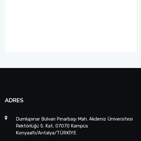
Üniversite-Kamu-Sanayi İş Birliği Projesi
(ÜKSİP)
Lisans Öğrencisi Bilimsel Araştırma Projeleri
YÖK Öncelikli Alan Projeleri: Sağlıkta Dijital
Teknolojiler
Uluslararası Katılımlı Araştırma Projesi (UKAP)
Eş Finansmanlı Bilimsel Araştırma Projesi
(EFAP)
ADRES
Altyapı Projeleri (AYP)
Dumlupınar Bulvarı Pınarbaşı Mah. Akdeniz Üniversitesi
Güdümlü Projeler (GÜP)
Rektörlüğü 5. Kat, 07070 Kampüs
Konyaaltı/Antalya/TÜRKİYE
Tamamlayıcı Araştırma Projesi (TAP)