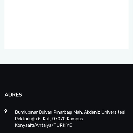
Üniversite-Kamu-Sanayi İş Birliği Projesi
(ÜKSİP)
Lisans Öğrencisi Bilimsel Araştırma Projeleri
YÖK Öncelikli Alan Projeleri: Sağlıkta Dijital
Teknolojiler
Uluslararası Katılımlı Araştırma Projesi (UKAP)
Eş Finansmanlı Bilimsel Araştırma Projesi
(EFAP)
ADRES
Altyapı Projeleri (AYP)
Dumlupınar Bulvarı Pınarbaşı Mah. Akdeniz Üniversitesi
Güdümlü Projeler (GÜP)
Rektörlüğü 5. Kat, 07070 Kampüs
Konyaaltı/Antalya/TÜRKİYE
Tamamlayıcı Araştırma Projesi (TAP)