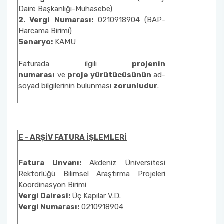
Üniversite-Kamu-Sanayi İş Birliği Projesi
Daire Başkanlığı-Muhasebe)
(ÜKSİP)
2. Vergi Numarası:
0210918904 (BAP-
Harcama Birimi)
Lisans Öğrencisi Bilimsel Araştırma Projeleri
Senaryo:
KAMU
Faturada ilgili
projenin
YÖK Öncelikli Alan Projeleri: Sağlıkta Dijital
numarası
ve
proje yürütücüsünün
ad-
Teknolojiler
soyad bilgilerinin bulunması
zorunludur
.
Uluslararası Katılımlı Araştırma Projesi (UKAP)
Eş Finansmanlı Bilimsel Araştırma Projesi
E - ARŞİV FATURA İŞLEMLERİ
(EFAP)
Fatura Unvanı:
Akdeniz Üniversitesi
Altyapı Projeleri (AYP)
Rektörlüğü Bilimsel Araştırma Projeleri
Koordinasyon Birimi
Güdümlü Projeler (GÜP)
Vergi Dairesi:
Üç Kapılar V.D.
Vergi Numarası:
0210918904
Tamamlayıcı Araştırma Projesi (TAP)