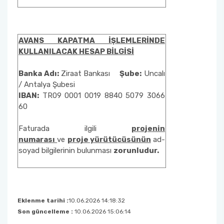
AVANS KAPATMA İŞLEMLERİNDE
KULLANILACAK HESAP BİLGİSİ
Banka Adı:
Ziraat Bankası
Şube:
Uncalı
/ Antalya Şubesi
IBAN:
TR09 0001 0019 8840 5079 3066
60
Faturada ilgili
projenin
numarası
ve
proje yürütücüsünün
ad-
soyad bilgilerinin bulunması
zorunludur.
Eklenme tarihi :
10.06.2026 14:18:32
Son güncelleme :
10.06.2026 15:06:14