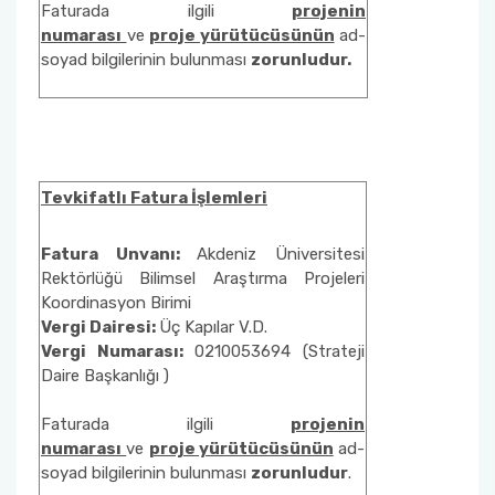
Faturada ilgili
projenin
numarası
ve
proje yürütücüsünün
ad-
soyad bilgilerinin bulunması
zorunludur.
Tevkifatlı Fatura İşlemleri
Fatura Unvanı:
Akdeniz Üniversitesi
Rektörlüğü Bilimsel Araştırma Projeleri
Koordinasyon Birimi
Vergi Dairesi:
Üç Kapılar V.D.
Vergi Numarası:
0210053694 (Strateji
Daire Başkanlığı )
Faturada ilgili
projenin
numarası
ve
proje yürütücüsünün
ad-
soyad bilgilerinin bulunması
zorunludur
.