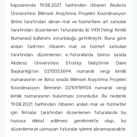
Üniversite-Kamu-Sanayi İş Birliği Projesi
kapsamında 19.08.2021 tarihinden itibaren Akdeniz
(ÜKSİP)
Üniversitesi Bilimsel Araştırma Projeleri Koordinasyon
Birimi tarafından alınan mal ve hizmetlere ait satıcılar
Lisans Öğrencisi Bilimsel Araştırma Projeleri
tarafından düzenlenen faturalarda iki VKN (Vergi Kimlik
Numarası) kullanımı zorunluluğu getirilmiştir. Buna göre
YÖK Öncelikli Alan Projeleri: Sağlıkta Dijital
anılan tarihten itibaren mal ve hizmet satıcıları
Teknolojiler
tarafından düzenlenen e-faturalarda birinci sırada
Akdeniz Üniversitesi Strateji Geliştirme Daire
Uluslararası Katılımlı Araştırma Projesi (UKAP)
Başkanlığı’nın 0210053694 numaralı vergi kimlik
numarasının ve ikinci sırada Bilimsel Araştırma Projeleri
Eş Finansmanlı Bilimsel Araştırma Projesi
(EFAP)
Koordinasyon Biriminin 0210918904 numaralı vergi
kimlik numarasının bulunması zorunludur. Bu nedenle
Altyapı Projeleri (AYP)
19.08.2021 tarihinden itibaren anılan mal ve hizmetler
için firmalar tarafından düzenlenen faturalarda bu
Güdümlü Projeler (GÜP)
hususa dikkat edilmesi gerekmekte olup, bu
düzenlemeye uymayan faturalar işleme alınamayacaktır.
Tamamlayıcı Araştırma Projesi (TAP)