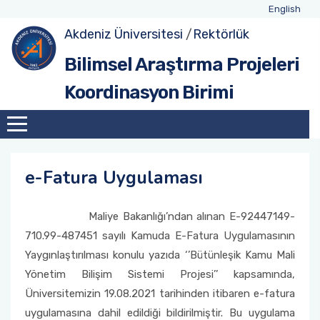
English
Akdeniz Üniversitesi
/
Rektörlük
Tanıtım
Lisansüstü Tez Projeleri (LTP)
Hızlı Destek Projesi-A (HIZDEP-A)
Lisans Öğrencisi Araştırma Projesi (LÖAP)
BAPSİS Formları
Proje Başvuru Sürecinde Dikkat Edilecek
Proje Başvurusu Gerçekleşecek Araştırmacılar
Bilimsel Araştırma Projeleri
Hususlar
İçin Öneriler
Koordinasyon Birimi
Misyon - Vizyon
Normal Araştırma Projesi (NAP)
Hızlı Destek Projesi-B (HIZDEP-B)
Lisans Öğrencisi Katılımlı Araştırma Projesi
Diğer Formlar
(LÖKAP)
Satınalma İşlemleri ve Dikkat Edilecek Hususlar
Proje Önerilerinin Red/İade Edilmesinde En
Çok Karşılaşılan Hususlar
Organizasyon Şeması
Araştırma Başlangıç Destek Projesi (ABDEP)
Teknik Şartname Hazırlarken Dikkat Edilmesi
Gereken Hususlar ve Örnek Şartnameler
Desteklenmesine Karar Verilen Projeler İçin
Hızlı Destek Projesi
e-Fatura Uygulaması
Gerekli Belgeler
BAP Vergi ve Hesap Numaraları
Disiplinlerarası Araştırma Projesi (DAP)
Maliye Bakanlığı’ndan alınan E-92447149-
710.99-487451 sayılı Kamuda E-Fatura Uygulamasının
Araştırma-Geliştirme Altyapısı Destek Projesi
(AGADEP)
Yaygınlaştırılması konulu yazıda ‘’Bütünleşik Kamu Mali
Yönetim Bilişim Sistemi Projesi’’ kapsamında,
Çağrılı Araştırma Projesi (ÇAP)
Üniversitemizin 19.08.2021 tarihinden itibaren e-fatura
uygulamasına dahil edildiği bildirilmiştir. Bu uygulama