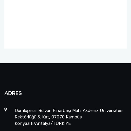
Üniversite-Kamu-Sanayi İş Birliği Projesi
(ÜKSİP)
Lisans Öğrencisi Bilimsel Araştırma Projeleri
YÖK Öncelikli Alan Projeleri: Sağlıkta Dijital
Teknolojiler
Uluslararası Katılımlı Araştırma Projesi (UKAP)
Eş Finansmanlı Bilimsel Araştırma Projesi
(EFAP)
ADRES
Altyapı Projeleri (AYP)
Dumlupınar Bulvarı Pınarbaşı Mah. Akdeniz Üniversitesi
Güdümlü Projeler (GÜP)
Rektörlüğü 5. Kat, 07070 Kampüs
Konyaaltı/Antalya/TÜRKİYE
Tamamlayıcı Araştırma Projesi (TAP)