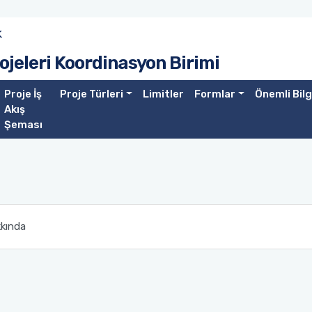
k
ojeleri Koordinasyon Birimi
Proje İş
Proje Türleri
Limitler
Formlar
Önemli Bilg
Akış
Şeması
kkında