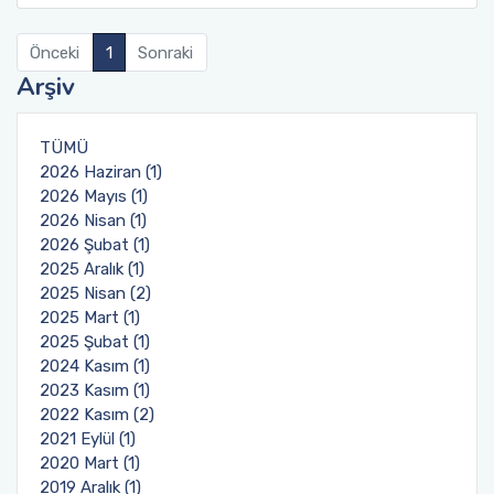
Üniversite-Kamu-Sanayi İş Birliği Projesi
(ÜKSİP)
Önceki
1
Sonraki
Arşiv
Lisans Öğrencisi Bilimsel Araştırma Projeleri
TÜMÜ
YÖK Öncelikli Alan Projeleri: Sağlıkta Dijital
2026 Haziran (1)
Teknolojiler
2026 Mayıs (1)
2026 Nisan (1)
Uluslararası Katılımlı Araştırma Projesi (UKAP)
2026 Şubat (1)
2025 Aralık (1)
Eş Finansmanlı Bilimsel Araştırma Projesi
2025 Nisan (2)
(EFAP)
2025 Mart (1)
2025 Şubat (1)
2024 Kasım (1)
Altyapı Projeleri (AYP)
2023 Kasım (1)
2022 Kasım (2)
Güdümlü Projeler (GÜP)
2021 Eylül (1)
2020 Mart (1)
Tamamlayıcı Araştırma Projesi (TAP)
2019 Aralık (1)